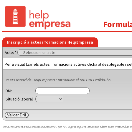
Inscripció a actes i formacions HelpEmpresa
Acte: *
Per a visualitzar els actes i formacions actives clicka al desplegable i s
Ja ets usuari de HelpEmpresa? Introdueix el teu DNI i valida-ho
DNI:
Situació laboral:
*Amb l'enviament d'aquest formulari confirmeu que heu llegit la següent Informació bàsica sobre Protecció de D