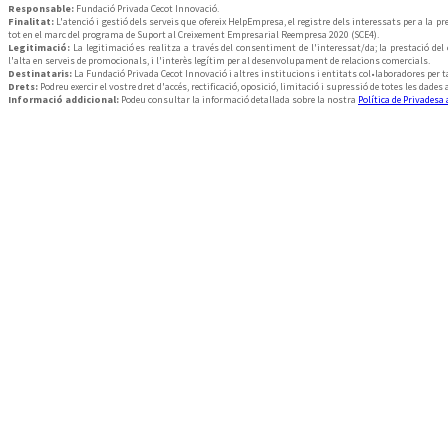
Responsable:
Fundació Privada Cecot Innovació.
Finalitat:
L'atenció i gestió dels serveis que ofereix HelpEmpresa, el registre dels interessats per a la p
tot en el marc del programa de Suport al Creixement Empresarial Reempresa 2020 (SCE4).
Legitimació:
La legitimació es realitza a través del consentiment de l'interessat/da; la prestació de
l'alta en serveis de promocionals, i l'interès legítim per al desenvolupament de relacions comercials.
Destinataris:
La Fundació Privada Cecot Innovació i altres institucions i entitats col•laboradores per ta
Drets:
Podreu exercir el vostre dret d'accés, rectificació, oposició, limitació i supressió de totes les dades
Informació addicional:
Podeu consultar la informació detallada sobre la nostra
Política de Privadesa