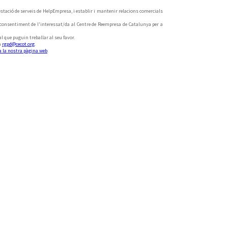
restació de serveis de HelpEmpresa, i establir i mantenir relacions comercials
l consentiment de l'interessat/da al Centre de Reempresa de Catalunya per a
l que puguin treballar al seu favor.
 a
rgpd@cecot.org
.
 a la nostra pàgina web
.